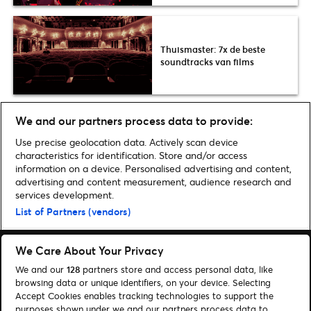
Thuismaster: 7x de beste
soundtracks van films
Bon Jovi staat nog steeds als
We and our partners process data to provide:
een huis in Goffertpark
Use precise geolocation data. Actively scan device
characteristics for identification. Store and/or access
information on a device. Personalised advertising and content,
advertising and content measurement, audience research and
Home
»
Cultuur
»
Thuismaster: 5 musea waarvoor je je huis niet hoeft te
services development.
verlaten
List of Partners (vendors)
We Care About Your Privacy
We and our
128
partners store and access personal data, like
browsing data or unique identifiers, on your device. Selecting
Accept Cookies enables tracking technologies to support the
Zoeken
purposes shown under we and our partners process data to