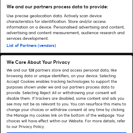
Fotoverslag: Lowlands 2019 –
We and our partners process data to provide:
feesten tussen de buien
Use precise geolocation data. Actively scan device
characteristics for identification. Store and/or access
information on a device. Personalised advertising and content,
advertising and content measurement, audience research and
Home
»
Festival
»
9 acts die we dit festivalseizoen EINDELIJK weer kunnen
services development.
zien
List of Partners (vendors)
We Care About Your Privacy
We and our
128
partners store and access personal data, like
browsing data or unique identifiers, on your device. Selecting
Accept Cookies enables tracking technologies to support the
Zoeken
purposes shown under we and our partners process data to
Cookies beheren
provide. Selecting Reject All or withdrawing your consent will
disable them. If trackers are disabled, some content and ads you
see may not be as relevant to you. You can resurface this menu to
Contact
Privacy Policy
change your choices or withdraw consent at any time by clicking
Cookiebeleid
Disclaimer
the Manage my cookies link on the bottom of the webpage. Your
choices will have effect within our Website. For more details, refer
to our Privacy Policy.
Volg ons