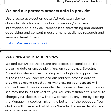
Katy Perry – Witness The Tour
We and our partners process data to provide:
Pinkpop 2017. 3-5 juni
Landgraaf.
Use precise geolocation data. Actively scan device
characteristics for identification. Store and/or access
information on a device. Personalised advertising and content,
advertising and content measurement, audience research and
services development.
Home
»
Festival
»
Down The Rabbit Hole 2017 – 23-25 juni Beuningen
List of Partners (vendors)
We Care About Your Privacy
We and our
128
partners store and access personal data, like
browsing data or unique identifiers, on your device. Selecting
Accept Cookies enables tracking technologies to support the
Zoeken
purposes shown under we and our partners process data to
provide. Selecting Reject All or withdrawing your consent will
Cookies beheren
disable them. If trackers are disabled, some content and ads you
see may not be as relevant to you. You can resurface this menu to
Contact
Privacy Policy
change your choices or withdraw consent at any time by clicking
Cookiebeleid
Disclaimer
the Manage my cookies link on the bottom of the webpage. Your
choices will have effect within our Website. For more details, refer
to our Privacy Policy.