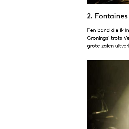
2. Fontaines
Een band die ik i
Gronings’ trots V
grote zalen uitver