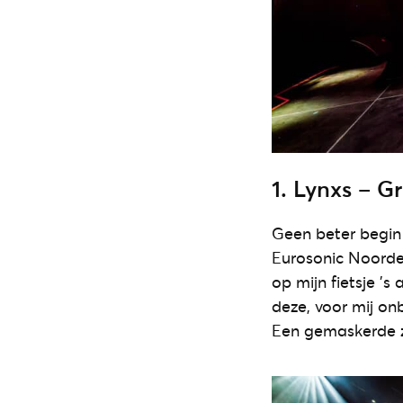
1. Lynxs – 
Geen beter begin 
Eurosonic Noorder
op mijn fietsje ’
deze, voor mij on
Een gemaskerde z