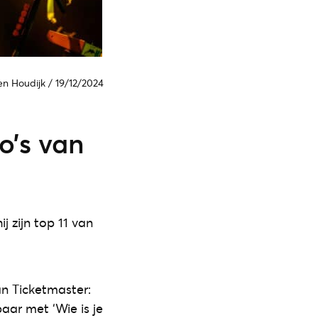
en Houdijk
/
19/12/2024
o’s van
j zijn top 11 van
an Ticketmaster:
baar met ‘Wie is je