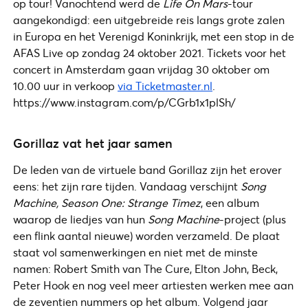
op tour! Vanochtend werd de
Life On Mars
-tour
aangekondigd: een uitgebreide reis langs grote zalen
in Europa en het Verenigd Koninkrijk, met een stop in de
AFAS Live op zondag 24 oktober 2021. Tickets voor het
concert in Amsterdam gaan vrijdag 30 oktober om
10.00 uur in verkoop
via Ticketmaster.nl
.
https://www.instagram.com/p/CGrb1x1plSh/
Gorillaz vat het jaar samen
De leden van de virtuele band Gorillaz zijn het erover
eens: het zijn rare tijden. Vandaag verschijnt
Song
Machine, Season One: Strange Timez
, een album
waarop de liedjes van hun
Song Machine
-project (plus
een flink aantal nieuwe) worden verzameld. De plaat
staat vol samenwerkingen en niet met de minste
namen: Robert Smith van The Cure, Elton John, Beck,
Peter Hook en nog veel meer artiesten werken mee aan
de zeventien nummers op het album. Volgend jaar