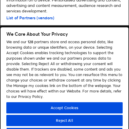
advertising and content measurement, audience research and
Home
»
Muziek
»
5 voor Vrijdag: Ariana Grande, Bruce Springsteen en
services development.
meer
List of Partners (vendors)
We Care About Your Privacy
We and our
128
partners store and access personal data, like
browsing data or unique identifiers, on your device. Selecting
Accept Cookies enables tracking technologies to support the
Zoeken
purposes shown under we and our partners process data to
Cookies beheren
provide. Selecting Reject All or withdrawing your consent will
disable them. If trackers are disabled, some content and ads you
see may not be as relevant to you. You can resurface this menu to
Contact
Privacy Policy
change your choices or withdraw consent at any time by clicking
Cookiebeleid
Disclaimer
the Manage my cookies link on the bottom of the webpage. Your
choices will have effect within our Website. For more details, refer
to our Privacy Policy.
Volg ons
Visit Facebook (opens in a new window)
Visit Instagram (opens in a new window)
Visit Tiktok (opens in a new window)
Visit LinkedIn (opens in a new window)
Accept Cookies
Reject All
© Ticketmaster 2026