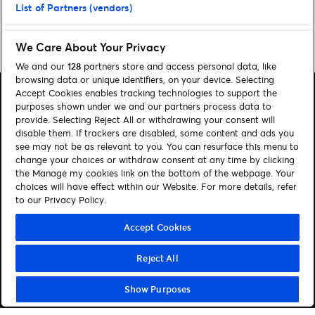
List of Partners (vendors)
Home
»
Muziek
»
Besteltips: Camila Cabello – The Romance Tour
We Care About Your Privacy
We and our
128
partners store and access personal data, like
browsing data or unique identifiers, on your device. Selecting
Accept Cookies enables tracking technologies to support the
purposes shown under we and our partners process data to
provide. Selecting Reject All or withdrawing your consent will
disable them. If trackers are disabled, some content and ads you
Zoeken
see may not be as relevant to you. You can resurface this menu to
change your choices or withdraw consent at any time by clicking
Cookies beheren
the Manage my cookies link on the bottom of the webpage. Your
choices will have effect within our Website. For more details, refer
Contact
Privacy Policy
to our Privacy Policy.
Cookiebeleid
Disclaimer
Accept Cookies
Volg ons
Reject All
Visit Facebook (opens in a new window)
Visit Instagram (opens in a new window)
Visit Tiktok (opens in a new window)
Visit LinkedIn (opens in a new window)
Show Purposes