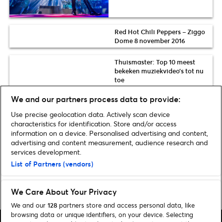
Red Hot Chili Peppers – Ziggo
Dome 8 november 2016
Thuismaster: Top 10 meest
bekeken muziekvideo’s tot nu
toe
We and our partners process data to provide:
The Weeknd in de Johan Cruijff
Use precise geolocation data. Actively scan device
ArenA: door de ogen van fans
characteristics for identification. Store and/or access
en collega’s
information on a device. Personalised advertising and content,
advertising and content measurement, audience research and
services development.
List of Partners (vendors)
Home
»
Muziek
»
Maroon 5: Red Pill Blues tour
We Care About Your Privacy
We and our
128
partners store and access personal data, like
browsing data or unique identifiers, on your device. Selecting