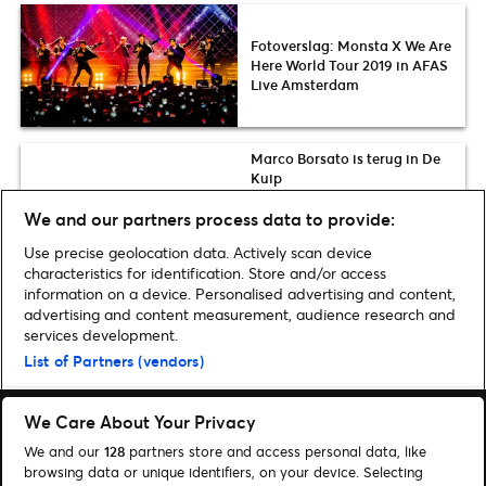
Fotoverslag: Monsta X We Are
Here World Tour 2019 in AFAS
Live Amsterdam
Marco Borsato is terug in De
Kuip
We and our partners process data to provide:
Bon Jovi staat nog steeds als
een huis in Goffertpark
Use precise geolocation data. Actively scan device
characteristics for identification. Store and/or access
information on a device. Personalised advertising and content,
advertising and content measurement, audience research and
services development.
Home
»
Festival
»
Dit wil jij weten over Lowlands Festival 2019
List of Partners (vendors)
We Care About Your Privacy
We and our
128
partners store and access personal data, like
browsing data or unique identifiers, on your device. Selecting