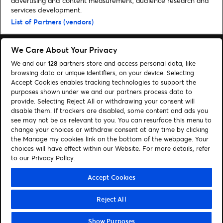
advertising and content measurement, audience research and
services development.
Home
»
Muziek
»
5 voor Vrijdag: Billie Eilish, Benee en meer
List of Partners (vendors)
We Care About Your Privacy
We and our
128
partners store and access personal data, like
browsing data or unique identifiers, on your device. Selecting
Accept Cookies enables tracking technologies to support the
Zoeken
purposes shown under we and our partners process data to
Cookies beheren
provide. Selecting Reject All or withdrawing your consent will
disable them. If trackers are disabled, some content and ads you
see may not be as relevant to you. You can resurface this menu to
Contact
Privacy Policy
change your choices or withdraw consent at any time by clicking
Cookiebeleid
Disclaimer
the Manage my cookies link on the bottom of the webpage. Your
choices will have effect within our Website. For more details, refer
to our Privacy Policy.
Volg ons
Visit Facebook (opens in a new window)
Visit Instagram (opens in a new window)
Visit Tiktok (opens in a new window)
Visit LinkedIn (opens in a new window)
Accept Cookies
Reject All
© Ticketmaster 2026
Show Purposes