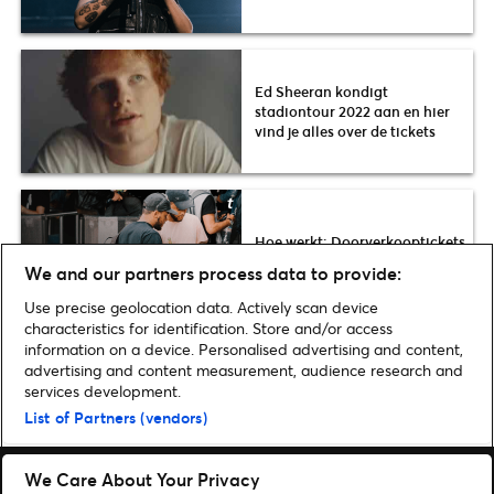
Ed Sheeran kondigt
stadiontour 2022 aan en hier
vind je alles over de tickets
Hoe werkt: Doorverkooptickets
(delen) op Ticketmaster.nl
We and our partners process data to provide:
Use precise geolocation data. Actively scan device
characteristics for identification. Store and/or access
information on a device. Personalised advertising and content,
advertising and content measurement, audience research and
services development.
Home
»
Ticketmaster
»
Hoe je jouw account en tickets veilig houdt
List of Partners (vendors)
We Care About Your Privacy