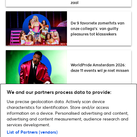
zaal
De 9 favoriete zomerhits van
onze collega’s: van guilty
pleasures tot klassiekers
WorldPride Amsterdam 2026:
deze 11 events wil je niet missen
We and our partners process data to provide:
Mumford & Sons. 23 mei Ziggo
Dome
Use precise geolocation data. Actively scan device
characteristics for identification. Store and/or access
information on a device. Personalised advertising and content,
advertising and content measurement, audience research and
services development.
Home
»
Fans
»
De grootste fan van: Mumford & Sons
List of Partners (vendors)