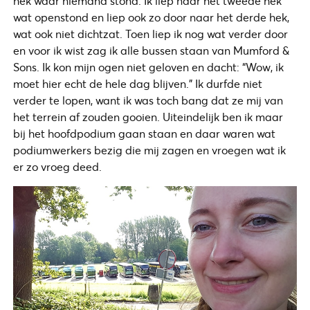
hek waar niemand stond. Ik liep naar het tweede hek
wat openstond en liep ook zo door naar het derde hek,
wat ook niet dichtzat. Toen liep ik nog wat verder door
en voor ik wist zag ik alle bussen staan van Mumford &
Sons. Ik kon mijn ogen niet geloven en dacht: “Wow, ik
moet hier echt de hele dag blijven.” Ik durfde niet
verder te lopen, want ik was toch bang dat ze mij van
het terrein af zouden gooien. Uiteindelijk ben ik maar
bij het hoofdpodium gaan staan en daar waren wat
podiumwerkers bezig die mij zagen en vroegen wat ik
er zo vroeg deed.